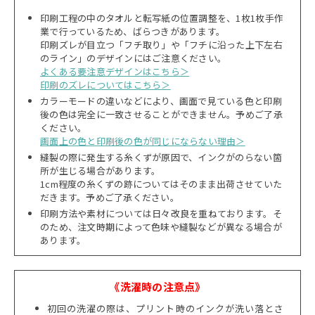
印刷工程の中のタオルと転写紙の位置調整を、1枚1枚手作
業で行っているため、ばらつきがあります。
印刷ズレが目立つ「フチ取り」や「フチに沿った上下左右
のライン」のデザインにはご注意ください。
よくある要注意デザインはこちら＞
印刷のズレについてはこちら＞
カラーモードの違いなどにより、画面で見ている色と印刷
後の色は完全に一致させることができません。予めご了承
ください。
画面上の色と印刷後の色が同じにならない理由＞
縫製の際に発生する糸くずが原因で、インクがのらない箇
所が生じる場合があります。
1cm程度の糸くずの跡についてはそのまま出荷させていた
だきます。予めご了承ください。
印刷方法や素材については日々改良を重ねております。そ
のため、注文時期によって色味や縫製などが異なる場合が
あります。
《洗濯時の注意点》
初回の洗濯の際は、プリント時のインクが洗い落とさ