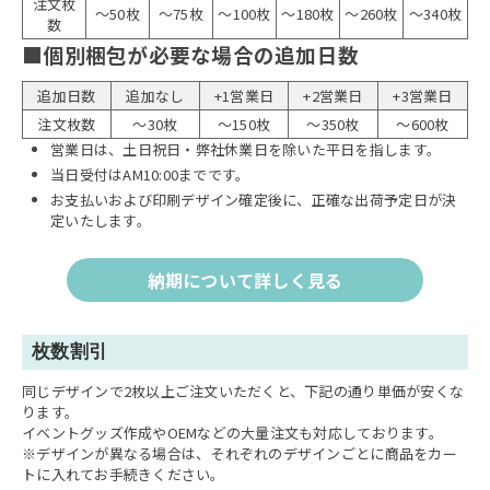
注文枚
～50枚
～75枚
～100枚
～180枚
～260枚
～340枚
数
■個別梱包が必要な場合の追加日数
追加日数
追加なし
+1営業日
+2営業日
+3営業日
注文枚数
～30枚
～150枚
～350枚
～600枚
営業日は、土日祝日・弊社休業日を除いた平日を指します。
当日受付はAM10:00までです。
お支払いおよび印刷デザイン確定後に、正確な出荷予定日が決
定いたします。
納期について詳しく見る
枚数割引
同じデザインで2枚以上ご注文いただくと、下記の通り単価が安くな
ります。
イベントグッズ作成やOEMなどの大量注文も対応しております。
※デザインが異なる場合は、それぞれのデザインごとに商品をカー
トに入れてお手続きください。