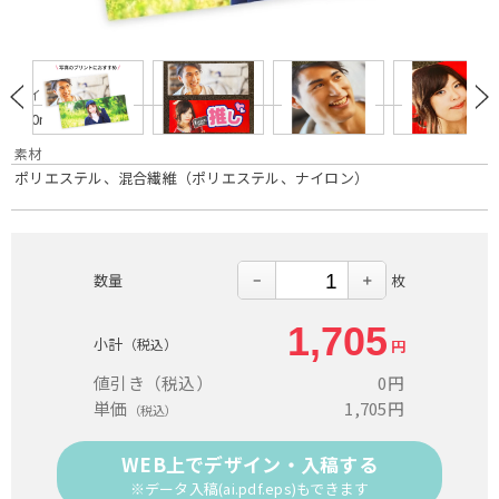
サイズ
340mm×850mm
素材
ポリエステル、混合繊維（ポリエステル、ナイロン）
数量
枚
－
＋
1,705
小計
（税込）
円
値引き
（税込）
0
円
単価
1,705
円
（税込）
WEB上でデザイン・入稿する
※データ入稿(ai.pdf.eps)もできます