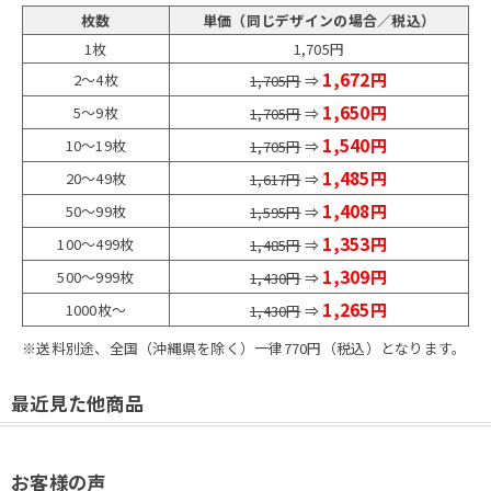
枚数
単価（同じデザインの場合／税込）
1枚
1,705円
1,672円
2～4枚
1,705円
⇒
1,650円
5～9枚
1,705円
⇒
1,540円
10～19枚
1,705円
⇒
1,485円
20～49枚
1,617円
⇒
1,408円
50～99枚
1,595円
⇒
1,353円
100～499枚
1,485円
⇒
1,309円
500～999枚
1,430円
⇒
1,265円
1000枚～
1,430円
⇒
※送料別途、全国（沖縄県を除く）一律770円（税込）となります。
最近見た他商品
お客様の声